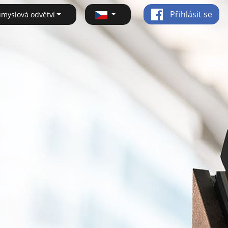
Přihlásit se
ůmyslová odvětví