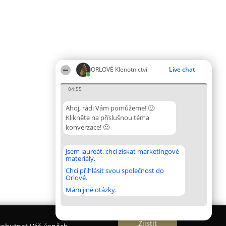
ORLOVÉ Klenotnictví
Live chat
04:55
Ahoj, rádi Vám pomůžeme! 🙂
Klikněte na příslušnou téma
konverzace! 🙂
Jsem laureát, chci získat marketingové
materiály.
Chci přihlásit svou společnost do
Orlové.
Mám jiné otázky.
Zjistit