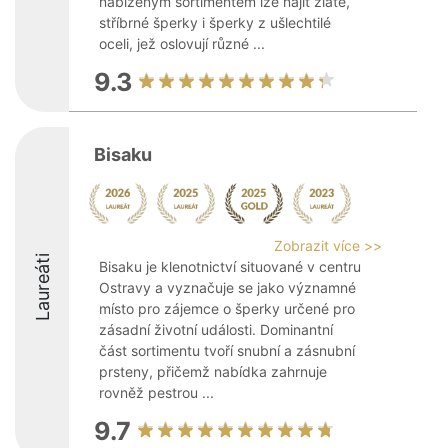
nabízeným sortimentem lze najít zlaté,
stříbrné šperky i šperky z ušlechtilé
oceli, jež oslovují různé ...
9.3
Bisaku
Zobrazit více >>
Laureáti
Bisaku je klenotnictví situované v centru
Ostravy a vyznačuje se jako významné
místo pro zájemce o šperky určené pro
zásadní životní události. Dominantní
část sortimentu tvoří snubní a zásnubní
prsteny, přičemž nabídka zahrnuje
rovněž pestrou ...
9.7