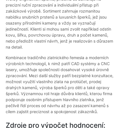
precizní ruční zpracování a individuální přístup při
zakázkové výrobě. Sortiment zahrnuje rozmanitou
nabídku snubních prstenů a luxusních šperků, jež jsou
osazeny přírodními kameny a vždy se vyznačují
jedinečností. Klienti si mohou sami zvolit například odstín
kovu, šířku, povrchovou úpravu, druh a počet kamenů,
nebo předložit vlastní návrh, jenž je realizován s důrazem
na detail.
Kombinace tradičního zlatnického řemesla a moderních
výrobních technologií, k nimž patří CAD systémy a CNC
lasery, umožňuje společnosti dosahovat vysoké úrovně
zpracování. Mezi další služby patří bezplatné konzultace,
možnost využití vlastního zlata na protiúčet, prodej
drahých kamenů, výroba šperků pro děti a také opravy
šperků. Významnou roli hraje důvěra klientů, kterou firma
podporuje osobním přístupem hlavního zlatníka, jenž
pečlivě řídí proces od návrhu až po zasazení kamenů s
cílem zajistit preciznost a spokojenost zákazníků.
Zdroje pro výpočet hodnocení: