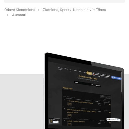
Orlové Klenotnictví
Zlatnictví, Šperky, Klenotnictví - Třinec
Aumanti