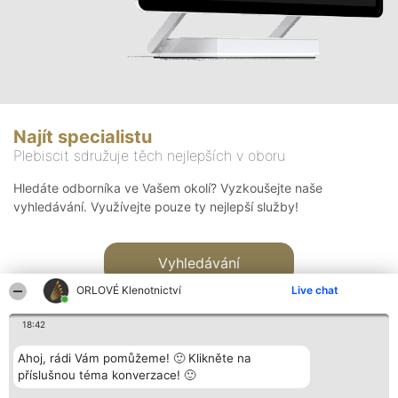
Najít specialistu
Plebiscit sdružuje těch nejlepších v oboru
Hledáte odborníka ve Vašem okolí? Vyzkoušejte naše
vyhledávání. Využívejte pouze ty nejlepší služby!
Vyhledávání
ORLOVÉ Klenotnictví
Live chat
18:42
Ahoj, rádi Vám pomůžeme! 🙂 Klikněte na
příslušnou téma konverzace! 🙂
Organizátor hlasování
Plebiscyt
Kontakt