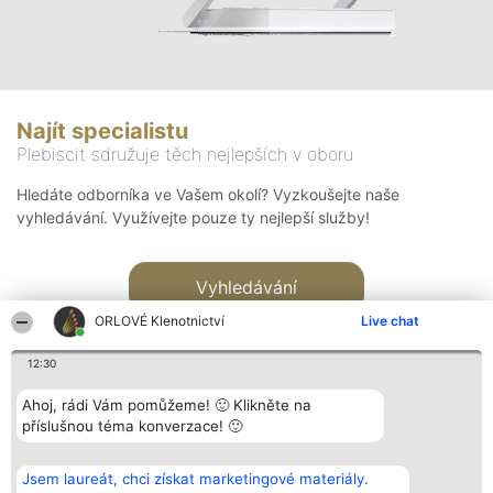
Najít specialistu
Plebiscit sdružuje těch nejlepších v oboru
Hledáte odborníka ve Vašem okolí? Vyzkoušejte naše
vyhledávání. Využívejte pouze ty nejlepší služby!
Vyhledávání
ORLOVÉ Klenotnictví
Live chat
12:30
Ahoj, rádi Vám pomůžeme! 🙂 Klikněte na
příslušnou téma konverzace! 🙂
Organizátor hlasování
Plebiscyt
Kontakt
Bright Side Solutions sp. z o.
Vítězové
Kontakt
Jsem laureát, chci získat marketingové materiály.
o. sp. k.
Seznam všech