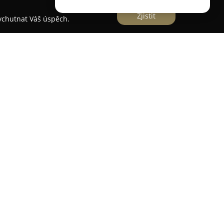
Zjistit
vychutnat Váš úspěch.
ctví Miroslava Štěpánková
, které navazuje na
sti a nabízí rozsáhlé spektrum služeb v oblasti
ěřuje na sortiment šperků ze žlutého i bílého
hirurgické oceli. Široký výběr zahrnuje přívěsky,
četně šperků osazených brilianty. Společnost se
řístup a kvalitu řemeslného zpracování ve všech
říklad pozlacování, postříbřování, rhodiování a
h kovů. Součástí služeb jsou i odborné opravy
ou být provedeny na počkání po domluvě.