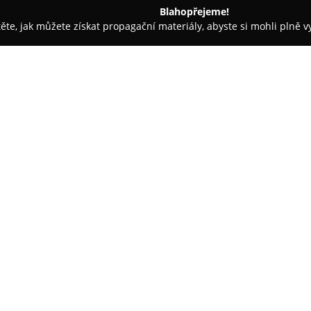
Blahopřejeme!
těte, jak můžete získat propagační materiály, abyste si mohli plně 
ví - Brno
Zlatnictví Miroslava Štěpánková
O společnosti:
V Brně-Líšni sídlí známé
Zlatni
dlouholeté klenotnické zkušeno
šperků. Prodejna v Brně se zam
14karátového zlata, stříbra či c
prsteny, náušnice a náramky, v
vyznačuje důrazem na osobní p
poskytovaných službách.
Nabízené činnosti zahrnují nap
přesné rytecké práce do drahýc
šperků a bižuterie, které moh