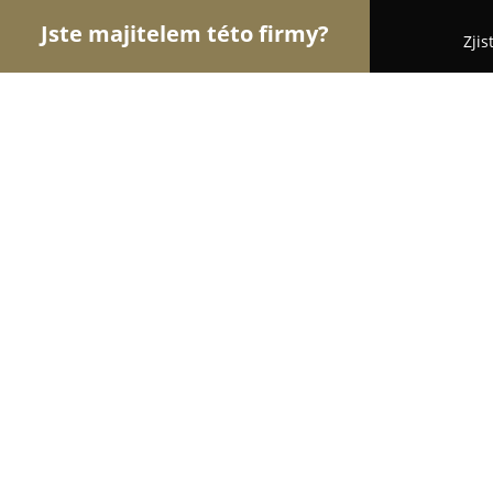
Jste majitelem této firmy?
Zjis
Orlové Klenotnictví
Zlatnictví, Šperky, Klenotnict
Zlatnictví Miroslava Štěpánková
8.3
(28)
Brno, 32, Wintrova 2534
Zobrazit telefonní číslo