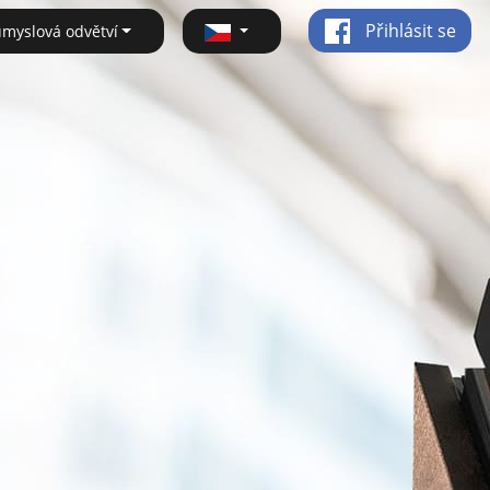
Přihlásit se
ůmyslová odvětví