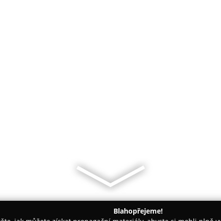
Blahopřejeme!