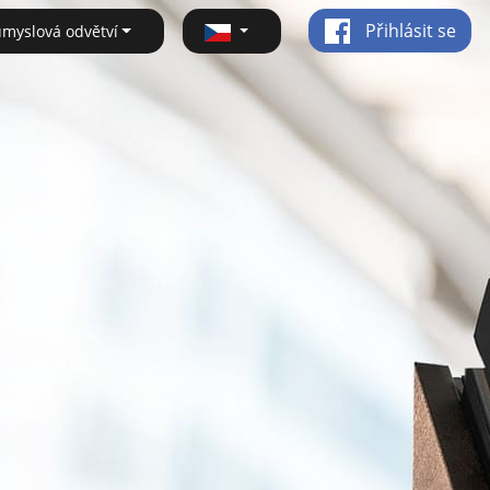
Přihlásit se
ůmyslová odvětví