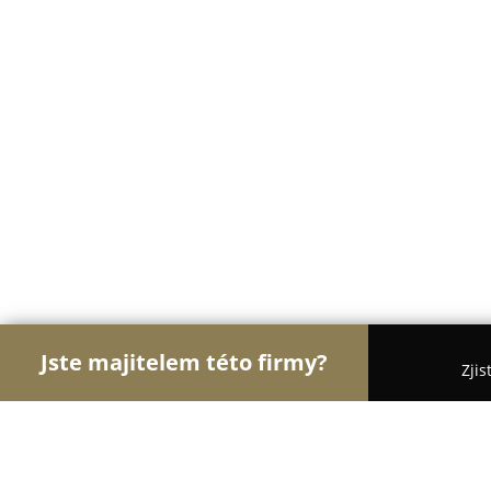
Jste majitelem této firmy?
Zjis
Orlové Klenotnictví
Zlatnictví, Šperky, Klenotnict