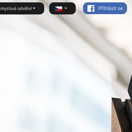
Přihlásit se
ůmyslová odvětví