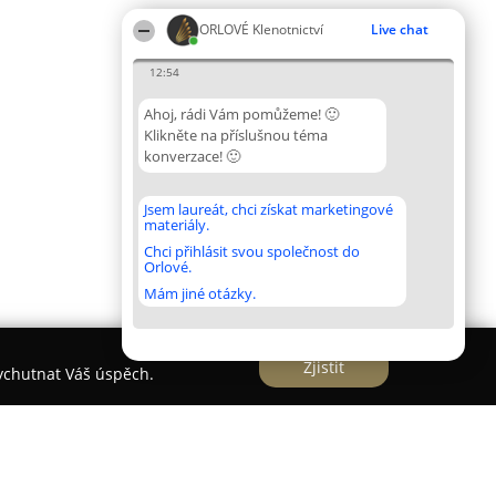
ORLOVÉ Klenotnictví
Live chat
12:54
Ahoj, rádi Vám pomůžeme! 🙂
Klikněte na příslušnou téma
konverzace! 🙂
Jsem laureát, chci získat marketingové
materiály.
Chci přihlásit svou společnost do
Orlové.
Mám jiné otázky.
Zjistit
vychutnat Váš úspěch.