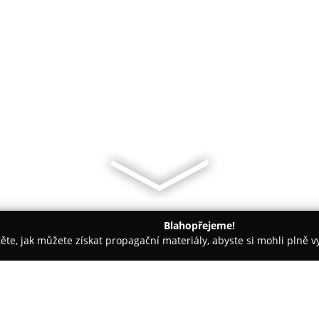
Blahopřejeme!
těte, jak můžete získat propagační materiály, abyste si mohli plně 
ví - Třebíč
Zlatnictví Gold