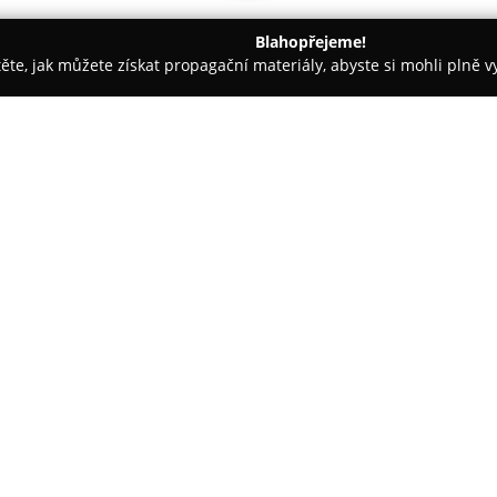
Blahopřejeme!
těte, jak můžete získat propagační materiály, abyste si mohli plně 
ví - Brno
Zlatnictví, výroba a opravy šperků Margita Hanousk
 Margita Hanousková
O společnosti:
Zlatnictví Margita Hanouskov
zaměřuje se na tvorbu origináln
Všechny šperky, ať už zlaté neb
tradičních postupů, které zajiš
produktu. Firma klade důraz 
naplnit jejich osobité požadavk
Portfolio zahrnuje širokou šká
zásnubních prstenů, reflektují
opravy a obnovy šperků, které 