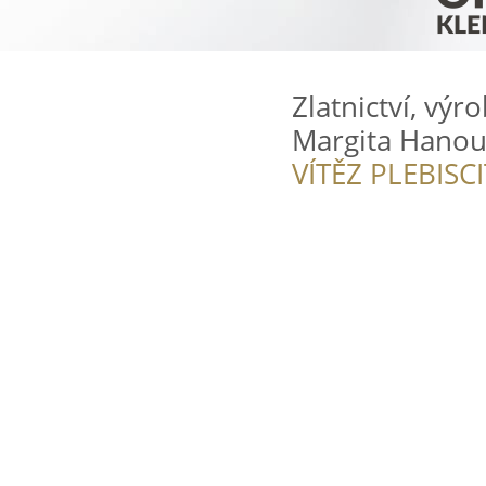
Zlatnictví, vý
Margita Hano
VÍTĚZ PLEBISC