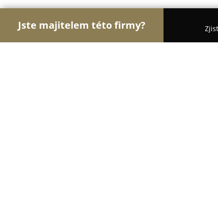
Jste majitelem této firmy?
Zjis
Orlové Klenotnictví
Zlatnictví, Šperky, Klenotnict
Zlatnictví, výroba a opravy šperků
8
(12)
Brno, Veveří 340/32
Zobrazit telefonní číslo