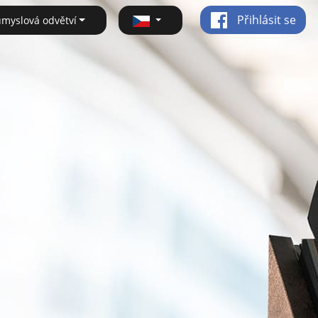
Přihlásit se
ůmyslová odvětví