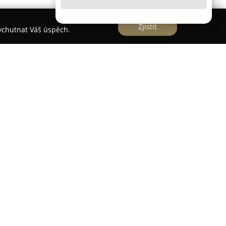
Zjistit
vychutnat Váš úspěch.
ová
á
působí v oboru zlatnictví více než tři desetiletí a
ích šperků, jež v sobě nesou specifický příběh.
o stříbrné, jsou pečlivě vyráběny ručně s využitím
ťují vysokou kvalitu a jedinečnost každého
na zakázkovou výrobu, čímž umožňuje zákazníkům
y a představy.
lu služeb, například výrobu snubních a
cích významné životní momenty, i komplexní
jim navrací původní půvab. V rámci nabídky je i