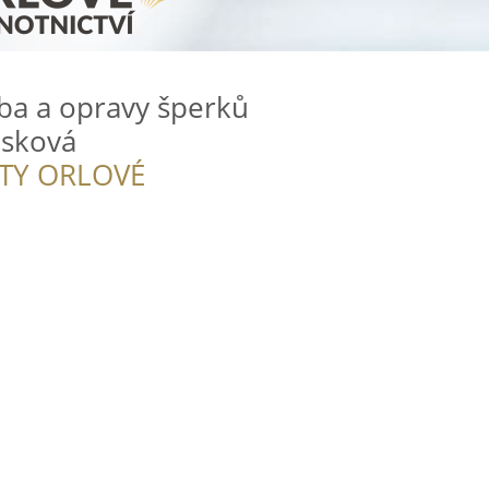
roba a opravy šperků
usková
ITY ORLOVÉ