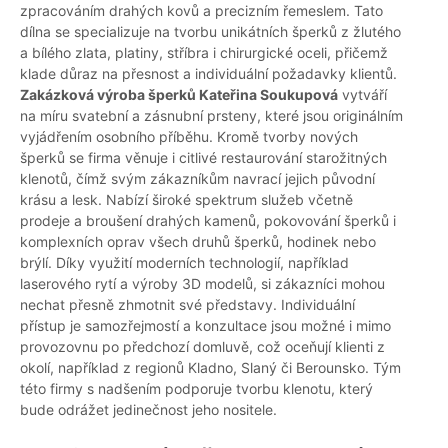
zpracováním drahých kovů a precizním řemeslem. Tato
dílna se specializuje na tvorbu unikátních šperků z žlutého
a bílého zlata, platiny, stříbra i chirurgické oceli, přičemž
klade důraz na přesnost a individuální požadavky klientů.
Zakázková výroba šperků Kateřina Soukupová
vytváří
na míru svatební a zásnubní prsteny, které jsou originálním
vyjádřením osobního příběhu. Kromě tvorby nových
šperků se firma věnuje i citlivé restaurování starožitných
klenotů, čímž svým zákazníkům navrací jejich původní
krásu a lesk. Nabízí široké spektrum služeb včetně
prodeje a broušení drahých kamenů, pokovování šperků i
komplexních oprav všech druhů šperků, hodinek nebo
brýlí. Díky využití moderních technologií, například
laserového rytí a výroby 3D modelů, si zákazníci mohou
nechat přesně zhmotnit své představy. Individuální
přístup je samozřejmostí a konzultace jsou možné i mimo
provozovnu po předchozí domluvě, což oceňují klienti z
okolí, například z regionů Kladno, Slaný či Berounsko. Tým
této firmy s nadšením podporuje tvorbu klenotu, který
bude odrážet jedinečnost jeho nositele.