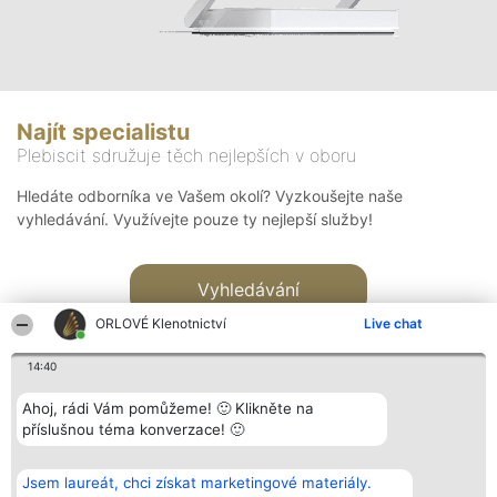
Najít specialistu
Plebiscit sdružuje těch nejlepších v oboru
Hledáte odborníka ve Vašem okolí? Vyzkoušejte naše
vyhledávání. Využívejte pouze ty nejlepší služby!
Vyhledávání
ORLOVÉ Klenotnictví
Live chat
14:40
Ahoj, rádi Vám pomůžeme! 🙂 Klikněte na
příslušnou téma konverzace! 🙂
Organizátor hlasování
Plebiscyt
Kontakt
Bright Side Solutions sp. z o.
Vítězové
Kontakt
Jsem laureát, chci získat marketingové materiály.
o. sp. k.
Seznam všech