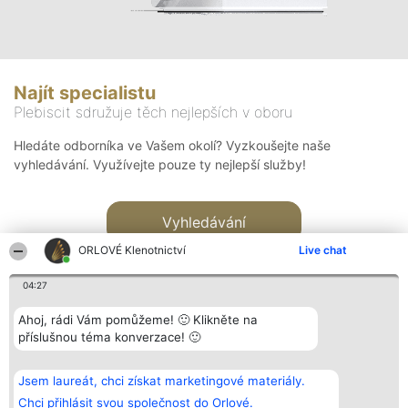
Najít specialistu
Plebiscit sdružuje těch nejlepších v oboru
Hledáte odborníka ve Vašem okolí? Vyzkoušejte naše
vyhledávání. Využívejte pouze ty nejlepší služby!
Vyhledávání
ORLOVÉ Klenotnictví
Live chat
04:27
Ahoj, rádi Vám pomůžeme! 🙂 Klikněte na
příslušnou téma konverzace! 🙂
Organizátor hlasování
Plebiscyt
Kontakt
Bright Side Solutions sp. z o.
Vítězové
Kontakt
Jsem laureát, chci získat marketingové materiály.
o. sp. k.
Seznam všech
ul. Ruska 22
laureátů
Chci přihlásit svou společnost do Orlové.