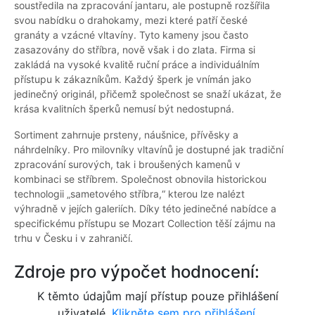
soustředila na zpracování jantaru, ale postupně rozšířila
svou nabídku o drahokamy, mezi které patří české
granáty a vzácné vltavíny. Tyto kameny jsou často
zasazovány do stříbra, nově však i do zlata. Firma si
zakládá na vysoké kvalitě ruční práce a individuálním
přístupu k zákazníkům. Každý šperk je vnímán jako
jedinečný originál, přičemž společnost se snaží ukázat, že
krása kvalitních šperků nemusí být nedostupná.
Sortiment zahrnuje prsteny, náušnice, přívěsky a
náhrdelníky. Pro milovníky vltavínů je dostupné jak tradiční
zpracování surových, tak i broušených kamenů v
kombinaci se stříbrem. Společnost obnovila historickou
technologii „sametového stříbra,“ kterou lze nalézt
výhradně v jejích galeriích. Díky této jedinečné nabídce a
specifickému přístupu se Mozart Collection těší zájmu na
trhu v Česku i v zahraničí.
Zdroje pro výpočet hodnocení:
K těmto údajům mají přístup pouze přihlášení
uživatelé.
Klikněte sem pro přihlášení.