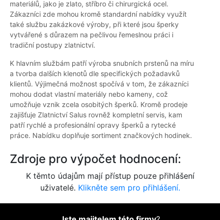
materiálů, jako je zlato, stříbro či chirurgická ocel.
Zákazníci zde mohou kromě standardní nabídky využít
také službu zakázkové výroby, při které jsou šperky
vytvářené s důrazem na pečlivou řemeslnou práci i
tradiční postupy zlatnictví.
K hlavním službám patří výroba snubních prstenů na míru
a tvorba dalších klenotů dle specifických požadavků
klientů. Výjimečná možnost spočívá v tom, že zákazníci
mohou dodat vlastní materiály nebo kameny, což
umožňuje vznik zcela osobitých šperků. Kromě prodeje
zajišťuje Zlatnictví Salus rovněž kompletní servis, kam
patří rychlé a profesionální opravy šperků a rytecké
práce. Nabídku doplňuje sortiment značkových hodinek.
Zdroje pro výpočet hodnocení:
K těmto údajům mají přístup pouze přihlášení
uživatelé.
Klikněte sem pro přihlášení.
Jste majitelem této firmy
?