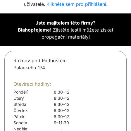
uživatelé.
Klikněte sem pro přihlášení.
Jste majitelem této firmy
?
Blahopřejeme!
Zjistěte jestli můžete získat
propagační materiály!
Rožnov pod Radhoštěm
Palackeho 174
Otevírací hodiny:
Pondělí
8:30–12
Úterý
8:30–12
Středa
8:30–12
Čtvrtek
8:30–12
Pátek
8:30–12
Sobota
9–11:30
Neděle
-