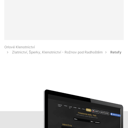
Orlové Klenotnictví
Zlatnictví, Šperky, Klenotnictví - Rožnov pod Radhoštěm
Retofy