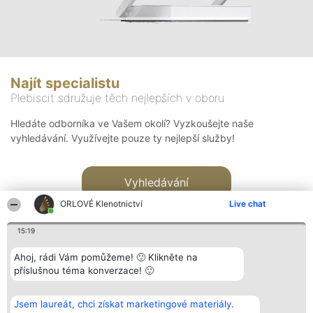
Najít specialistu
Plebiscit sdružuje těch nejlepších v oboru
Hledáte odborníka ve Vašem okolí? Vyzkoušejte naše
vyhledávání. Využívejte pouze ty nejlepší služby!
Vyhledávání
ORLOVÉ Klenotnictví
Live chat
15:19
Ahoj, rádi Vám pomůžeme! 🙂 Klikněte na
příslušnou téma konverzace! 🙂
Organizátor hlasování
Plebiscyt
Kontakt
Bright Side Solutions sp. z o.
Vítězové
Kontakt
Jsem laureát, chci získat marketingové materiály.
o. sp. k.
Seznam všech