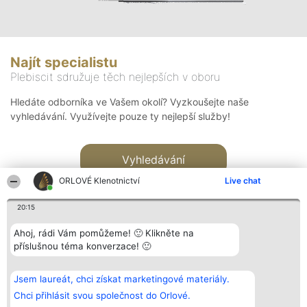
Najít specialistu
Plebiscit sdružuje těch nejlepších v oboru
Hledáte odborníka ve Vašem okolí? Vyzkoušejte naše
vyhledávání. Využívejte pouze ty nejlepší služby!
Vyhledávání
ORLOVÉ Klenotnictví
Live chat
20:15
Ahoj, rádi Vám pomůžeme! 🙂 Klikněte na
příslušnou téma konverzace! 🙂
Organizátor hlasování
Plebiscyt
Kontakt
Bright Side Solutions sp. z o.
Vítězové
Kontakt
Jsem laureát, chci získat marketingové materiály.
o. sp. k.
Seznam všech
ul. Ruska 22
laureátů
Chci přihlásit svou společnost do Orlové.
Wrocław 50-079
Zásady