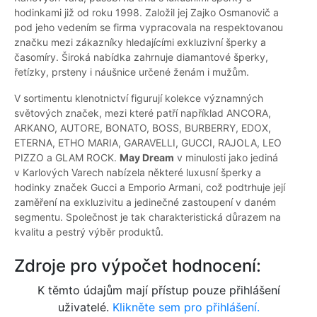
hodinkami již od roku 1998. Založil jej Zajko Osmanovič a
pod jeho vedením se firma vypracovala na respektovanou
značku mezi zákazníky hledajícími exkluzivní šperky a
časomíry. Široká nabídka zahrnuje diamantové šperky,
řetízky, prsteny i náušnice určené ženám i mužům.
V sortimentu klenotnictví figurují kolekce významných
světových značek, mezi které patří například ANCORA,
ARKANO, AUTORE, BONATO, BOSS, BURBERRY, EDOX,
ETERNA, ETHO MARIA, GARAVELLI, GUCCI, RAJOLA, LEO
PIZZO a GLAM ROCK.
May Dream
v minulosti jako jediná
v Karlových Varech nabízela některé luxusní šperky a
hodinky značek Gucci a Emporio Armani, což podtrhuje její
zaměření na exkluzivitu a jedinečné zastoupení v daném
segmentu. Společnost je tak charakteristická důrazem na
kvalitu a pestrý výběr produktů.
Zdroje pro výpočet hodnocení:
K těmto údajům mají přístup pouze přihlášení
uživatelé.
Klikněte sem pro přihlášení.