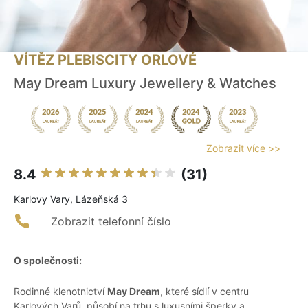
VÍTĚZ PLEBISCITY ORLOVÉ
May Dream Luxury Jewellery & Watches
Zobrazit více >>
8.4
(31)
Karlovy Vary, Lázeňská 3
Zobrazit telefonní číslo
O společnosti:
Rodinné klenotnictví
May Dream
, které sídlí v centru
Karlových Varů, působí na trhu s luxusními šperky a