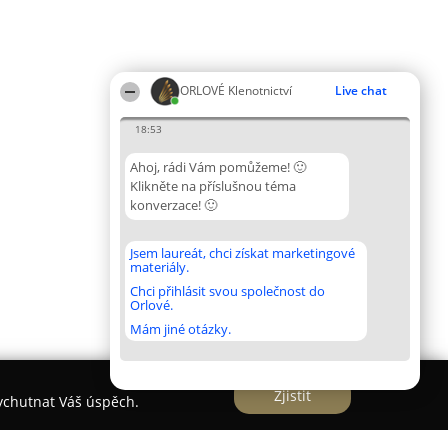
ORLOVÉ Klenotnictví
Live chat
18:53
Ahoj, rádi Vám pomůžeme! 🙂
Klikněte na příslušnou téma
konverzace! 🙂
Jsem laureát, chci získat marketingové
materiály.
Chci přihlásit svou společnost do
Orlové.
Mám jiné otázky.
Zjistit
vychutnat Váš úspěch.