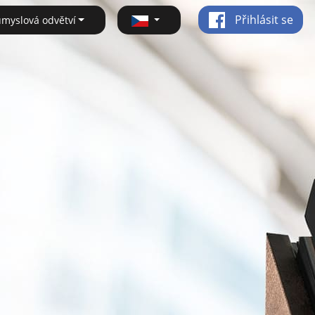
Přihlásit se
ůmyslová odvětví