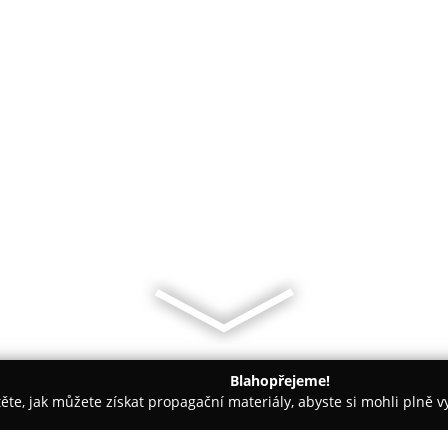
Blahopřejeme!
těte, jak můžete získat propagační materiály, abyste si mohli plně 