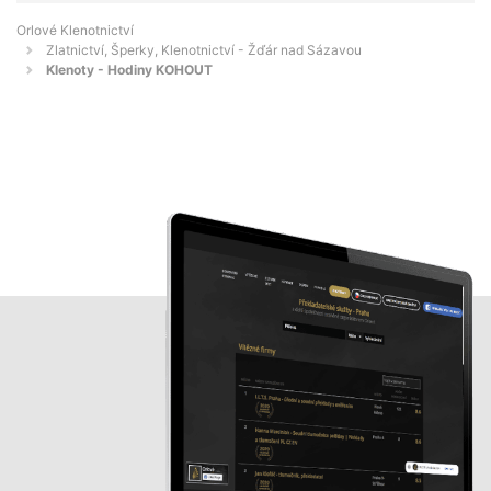
Orlové Klenotnictví
Zlatnictví, Šperky, Klenotnictví - Žďár nad Sázavou
Klenoty - Hodiny KOHOUT