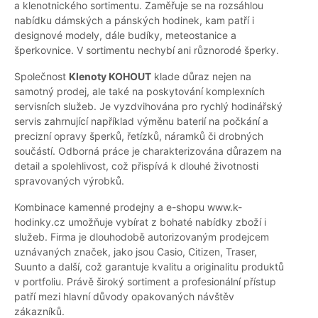
a klenotnického sortimentu. Zaměřuje se na rozsáhlou
nabídku dámských a pánských hodinek, kam patří i
designové modely, dále budíky, meteostanice a
šperkovnice. V sortimentu nechybí ani různorodé šperky.
Společnost
Klenoty KOHOUT
klade důraz nejen na
samotný prodej, ale také na poskytování komplexních
servisních služeb. Je vyzdvihována pro rychlý hodinářský
servis zahrnující například výměnu baterií na počkání a
precizní opravy šperků, řetízků, náramků či drobných
součástí. Odborná práce je charakterizována důrazem na
detail a spolehlivost, což přispívá k dlouhé životnosti
spravovaných výrobků.
Kombinace kamenné prodejny a e-shopu www.k-
hodinky.cz umožňuje vybírat z bohaté nabídky zboží i
služeb. Firma je dlouhodobě autorizovaným prodejcem
uznávaných značek, jako jsou Casio, Citizen, Traser,
Suunto a další, což garantuje kvalitu a originalitu produktů
v portfoliu. Právě široký sortiment a profesionální přístup
patří mezi hlavní důvody opakovaných návštěv
zákazníků.