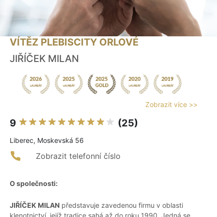
VÍTĚZ PLEBISCITY ORLOVÉ
JIŘÍČEK MILAN
Zobrazit více >>
9
(25)
Liberec, Moskevská 56
Zobrazit telefonní číslo
O společnosti:
JIŘÍČEK MILAN
představuje zavedenou firmu v oblasti
klenotnictví, jejíž tradice sahá až do roku 1990. Jedná se