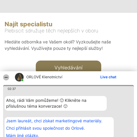
Najít specialistu
Plebiscit sdružuje těch nejlepších v oboru
Hledáte odborníka ve Vašem okolí? Vyzkoušejte naše
vyhledávání. Využívejte pouze ty nejlepší služby!
Vyhledávání
ORLOVÉ Klenotnictví
Live chat
02:37
Ahoj, rádi Vám pomůžeme! 🙂 Klikněte na
příslušnou téma konverzace! 🙂
Organizátor hlasování
Plebiscyt
Kontakt
Bright Side Solutions sp. z o.
Vítězové
Kontakt
Jsem laureát, chci získat marketingové materiály.
o. sp. k.
Seznam všech
ul. Ruska 22
laureátů
Chci přihlásit svou společnost do Orlové.
Wrocław 50-079
Zásady
Mám jiné otázky.
KRS 0000749100 | Regon
Pravidla