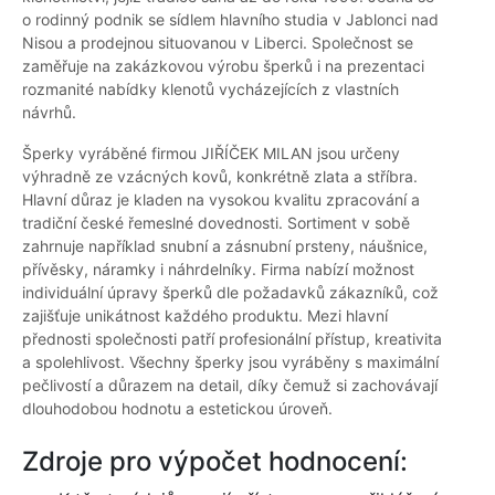
o rodinný podnik se sídlem hlavního studia v Jablonci nad
Nisou a prodejnou situovanou v Liberci. Společnost se
zaměřuje na zakázkovou výrobu šperků i na prezentaci
rozmanité nabídky klenotů vycházejících z vlastních
návrhů.
Šperky vyráběné firmou JIŘÍČEK MILAN jsou určeny
výhradně ze vzácných kovů, konkrétně zlata a stříbra.
Hlavní důraz je kladen na vysokou kvalitu zpracování a
tradiční české řemeslné dovednosti. Sortiment v sobě
zahrnuje například snubní a zásnubní prsteny, náušnice,
přívěsky, náramky i náhrdelníky. Firma nabízí možnost
individuální úpravy šperků dle požadavků zákazníků, což
zajišťuje unikátnost každého produktu. Mezi hlavní
přednosti společnosti patří profesionální přístup, kreativita
a spolehlivost. Všechny šperky jsou vyráběny s maximální
pečlivostí a důrazem na detail, díky čemuž si zachovávají
dlouhodobou hodnotu a estetickou úroveň.
Zdroje pro výpočet hodnocení: