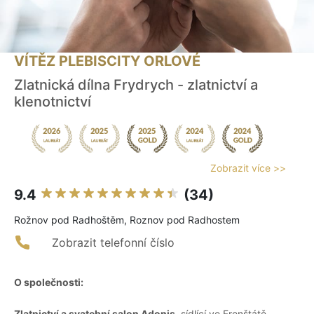
VÍTĚZ PLEBISCITY ORLOVÉ
Zlatnická dílna Frydrych - zlatnictví a
klenotnictví
Zobrazit více >>
9.4
(34)
Rožnov pod Radhoštěm, Roznov pod Radhostem
Zobrazit telefonní číslo
O společnosti:
Zlatnictví a svatební salon Adonis
, sídlící ve Frenštátě