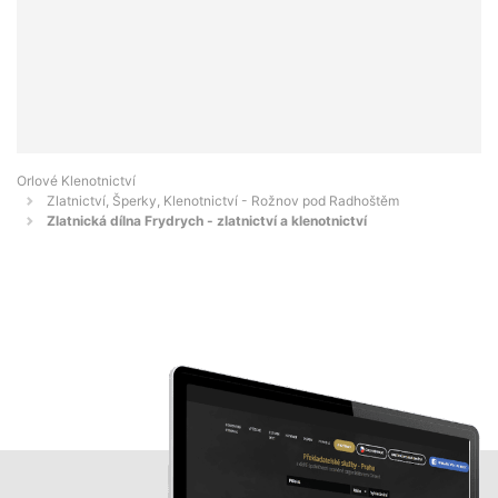
Orlové Klenotnictví
Zlatnictví, Šperky, Klenotnictví - Rožnov pod Radhoštěm
Zlatnická dílna Frydrych - zlatnictví a klenotnictví