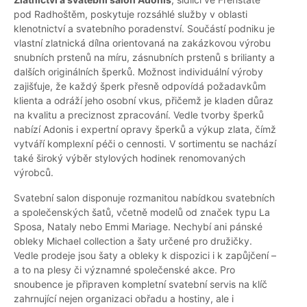
pod Radhoštěm, poskytuje rozsáhlé služby v oblasti
klenotnictví a svatebního poradenství. Součástí podniku je
vlastní zlatnická dílna orientovaná na zakázkovou výrobu
snubních prstenů na míru, zásnubních prstenů s brilianty a
dalších originálních šperků. Možnost individuální výroby
zajišťuje, že každý šperk přesně odpovídá požadavkům
klienta a odráží jeho osobní vkus, přičemž je kladen důraz
na kvalitu a preciznost zpracování. Vedle tvorby šperků
nabízí Adonis i expertní opravy šperků a výkup zlata, čímž
vytváří komplexní péči o cennosti. V sortimentu se nachází
také široký výběr stylových hodinek renomovaných
výrobců.
Svatební salon disponuje rozmanitou nabídkou svatebních
a společenských šatů, včetně modelů od značek typu La
Sposa, Nataly nebo Emmi Mariage. Nechybí ani pánské
obleky Michael collection a šaty určené pro družičky.
Vedle prodeje jsou šaty a obleky k dispozici i k zapůjčení –
a to na plesy či významné společenské akce. Pro
snoubence je připraven kompletní svatební servis na klíč
zahrnující nejen organizaci obřadu a hostiny, ale i