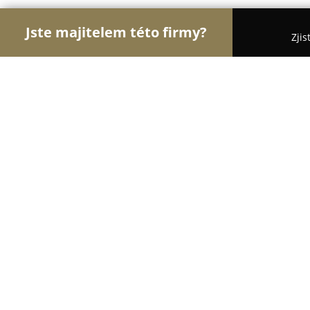
Jste majitelem této firmy?
Zjis
Orlové Klenotnictví
Zlatnictví, Šperky, Klenotnict
ExtraŠperky
8.3
(16)
Plzeň, Mikulášská tř. 289/4
Zobrazit telefonní číslo