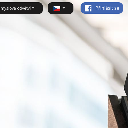
Přihlásit se
ůmyslová odvětví