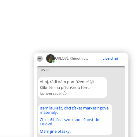
ORLOVÉ Klenotnictví
Live chat
05:43
Ahoj, rádi Vám pomůžeme! 🙂
Klikněte na příslušnou téma
konverzace! 🙂
Jsem laureát, chci získat marketingové
materiály.
Chci přihlásit svou společnost do
Orlové.
Mám jiné otázky.