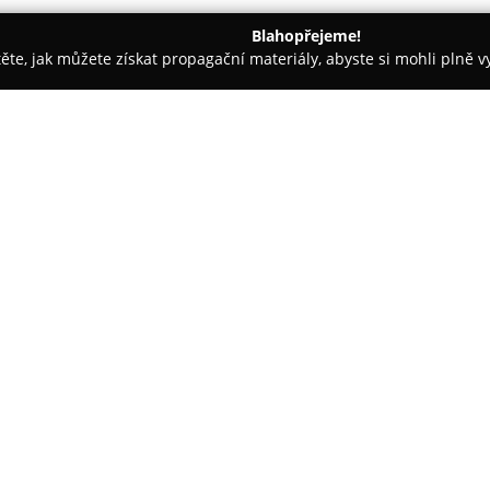
Blahopřejeme!
těte, jak můžete získat propagační materiály, abyste si mohli plně 
ví - Plzeň
ExtraŠperky
O společnosti:
Společnost
ExtraŠperky
je zná
Plzni naleznou širokou nabídku
zaměřuje na prodej nových i z
zastoupeny zlaté a stříbrné vý
Zobrazit více >>
kameny a diamanty, přičemž cen
Velký důraz klade ExtraŠperky na
zjišťována pomocí spektrometr
gemologická laboratoř. Klenot
a všechny použité drahokamy ma