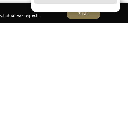
Zjistit
vychutnat Váš úspěch.
má jako místo, kde zájemci o jedinečné šperky v
 na adrese Mikulášská třída 289/4. Firma se
ánovních šperků a hodinek, mezi nimiž jsou
robky i exkluzivní kousky zdobené drahými
y zůstávají atraktivní.
 detailní kontrolu kvality, ryzost kovů je
u a pravost drahých kamenů ověřuje Česká
y z drahých kovů jsou opatřeny platným puncem,
jí certifikovanou pravost. Zánovní šperky