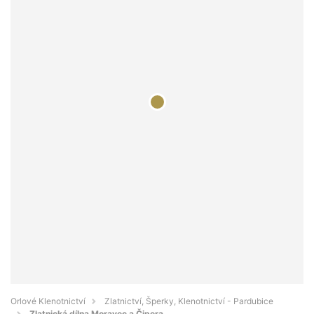
Orlové Klenotnictví
Zlatnictví, Šperky, Klenotnictví - Pardubice
Zlatnická dílna Moravec a Čipera