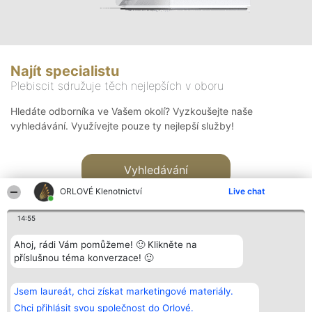
Najít specialistu
Plebiscit sdružuje těch nejlepších v oboru
Hledáte odborníka ve Vašem okolí? Vyzkoušejte naše
vyhledávání. Využívejte pouze ty nejlepší služby!
Vyhledávání
ORLOVÉ Klenotnictví
Live chat
14:55
Ahoj, rádi Vám pomůžeme! 🙂 Klikněte na
příslušnou téma konverzace! 🙂
Organizátor hlasování
Plebiscyt
Kontakt
Bright Side Solutions sp. z o.
Vítězové
Kontakt
Jsem laureát, chci získat marketingové materiály.
o. sp. k.
Seznam všech
ul. Ruska 22
laureátů
Chci přihlásit svou společnost do Orlové.