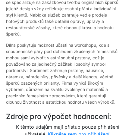
se specializuje na zakázkovou tvorbu originálních šperků,
jejichž design vždy reflektuje osobní přání a individuální
styl klientů. Nabídka služeb zahrnuje vedle prodeje
hotových produktů také detailní opravy, úpravy a
restaurátorské zásahy, které obnovují krásu a hodnotu
šperků.
Dílna poskytuje možnost účasti na workshopu, kde si
snoubenecké páry pod dohledem zkušených řemeslníků
mohou sami vytvořit vlastní snubní prsteny, což je
považováno za jedinečný zážitek i osobitý symbol
partnerství. Sortiment zahrnuje prsteny, náušnice,
náramky, náhrdelníky, přívěsky a další klenoty, včetně
šperků osazených brilianty. Firma vyniká širokým
výběrem, důrazem na kvalitu zvolených materiálů a
precizním řemeslným zpracováním, které garantují
dlouhou životnost a estetickou hodnotu všech výrobků.
Zdroje pro výpočet hodnocení:
K těmto údajům mají přístup pouze přihlášení
uživatelé.
Klikněte sem pro přihlášení.