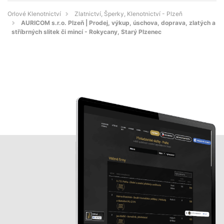
Orlové Klenotnictví
Zlatnictví, Šperky, Klenotnictví - Plzeň
AURICOM s.r.o. Plzeň | Prodej, výkup, úschova, doprava, zlatých a
stříbrných slitek či mincí - Rokycany, Starý Plzenec