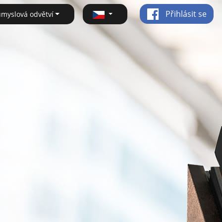
Přihlásit se
ůmyslová odvětví