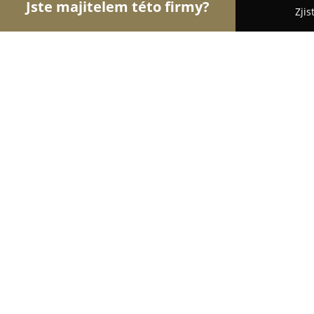
Jste majitelem této firmy?
Zjis
Orlové Klenotnictví
Zlatnictví, Šperky, Klenotnic
Zlatnictví Kateřina Maisnerová
8.7
(14)
Odolena Voda, Pod Tvrzí 395
Zobrazit telefonní číslo