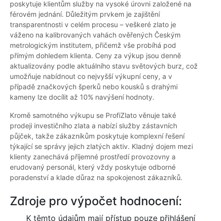
poskytuje klientům služby na vysoké úrovni založené na
férovém jednání. Důležitým prvkem je zajištění
transparentnosti v celém procesu – veškeré zlato je
váženo na kalibrovaných vahách ověřených Českým
metrologickým institutem, přičemž vše probíhá pod
přímým dohledem klienta. Ceny za výkup jsou denně
aktualizovány podle aktuálního stavu světových burz, což
umožňuje nabídnout co nejvyšší výkupní ceny, a v
případě značkových šperků nebo kousků s drahými
kameny lze docílit až 10% navýšení hodnoty.
Kromě samotného výkupu se ProfiZlato věnuje také
prodeji investičního zlata a nabízí služby zástavních
půjček, takže zákazníkům poskytuje komplexní řešení
týkající se správy jejich zlatých aktiv. Kladný dojem mezi
klienty zanechává příjemné prostředí provozovny a
erudovaný personál, který vždy poskytuje odborné
poradenství a klade důraz na spokojenost zákazníků.
Zdroje pro výpočet hodnocení:
K těmto údajům mají přístup pouze přihlášení