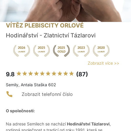
VÍTĚZ PLEBISCITY ORLOVÉ
Hodinářství - Zlatnictví Tázlarovi
Zobrazit více >>
9.8
(87)
Semily, Antala Staška 602
Zobrazit telefonní číslo
O společnosti:
Na adrese Semilech se nachází
Hodinářství Tázlarovi
,
rodinná společnost s tradicí od roku 1991, která se