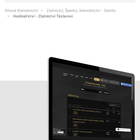
Orlové Klenotnictví
Zlatnictví, Šperky, Klenotnictví - Semily
Hodinářství - Zlatnictví Tázlarovi