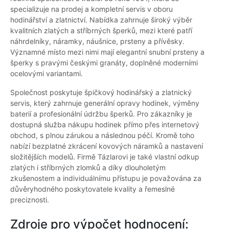
specializuje na prodej a kompletní servis v oboru
hodinářství a zlatnictví. Nabídka zahrnuje široký výběr
kvalitních zlatých a stříbrných šperků, mezi které patří
náhrdelníky, náramky, náušnice, prsteny a přívěsky.
Významné místo mezi nimi mají elegantní snubní prsteny a
šperky s pravými českými granáty, doplněné moderními
ocelovými variantami.
Společnost poskytuje špičkový hodinářský a zlatnický
servis, který zahrnuje generální opravy hodinek, výměny
baterií a profesionální údržbu šperků. Pro zákazníky je
dostupná služba nákupu hodinek přímo přes internetový
obchod, s plnou zárukou a následnou péčí. Kromě toho
nabízí bezplatné zkrácení kovových náramků a nastavení
složitějších modelů. Firmě Tázlarovi je také vlastní odkup
zlatých i stříbrných zlomků a díky dlouholetým
zkušenostem a individuálnímu přístupu je považována za
důvěryhodného poskytovatele kvality a řemeslné
preciznosti.
Zdroje pro výpočet hodnocení: