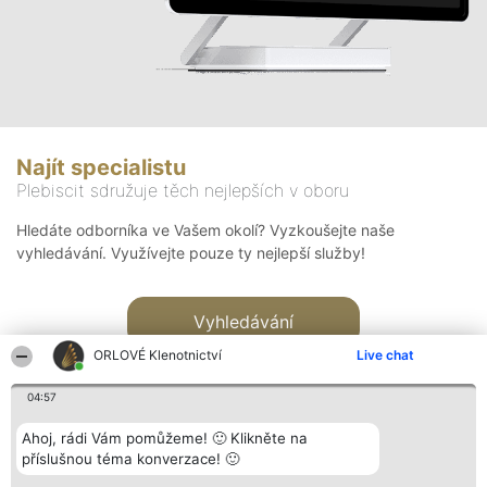
Najít specialistu
Plebiscit sdružuje těch nejlepších v oboru
Hledáte odborníka ve Vašem okolí? Vyzkoušejte naše
vyhledávání. Využívejte pouze ty nejlepší služby!
Vyhledávání
ORLOVÉ Klenotnictví
Live chat
04:57
Ahoj, rádi Vám pomůžeme! 🙂 Klikněte na
příslušnou téma konverzace! 🙂
Organizátor hlasování
Plebiscyt
Kontakt