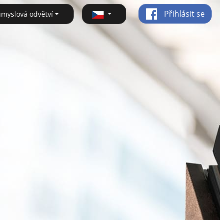
Přihlásit se
ůmyslová odvětví