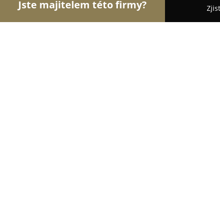
Jste majitelem této firmy?
Zjis
Orlové Klenotnictví
Zlatnictví, Šperky, Klenotnic
MIRABELLA - Miroslava Šmídová
8.5
(13)
Česká Třebová, Na Splavě 82
Zobrazit telefonní číslo