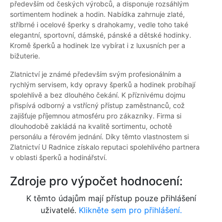
především od českých výrobců, a disponuje rozsáhlým
sortimentem hodinek a hodin. Nabídka zahrnuje zlaté,
stříbrné i ocelové šperky s drahokamy, vedle toho také
elegantní, sportovní, dámské, pánské a dětské hodinky.
Kromě šperků a hodinek lze vybírat i z luxusních per a
bižuterie.
Zlatnictví je známé především svým profesionálním a
rychlým servisem, kdy opravy šperků a hodinek probíhají
spolehlivě a bez dlouhého čekání. K příznivému dojmu
přispívá odborný a vstřícný přístup zaměstnanců, což
zajišťuje příjemnou atmosféru pro zákazníky. Firma si
dlouhodobě zakládá na kvalitě sortimentu, ochotě
personálu a férovém jednání. Díky těmto vlastnostem si
Zlatnictví U Radnice získalo reputaci spolehlivého partnera
v oblasti šperků a hodinářství.
Zdroje pro výpočet hodnocení:
K těmto údajům mají přístup pouze přihlášení
uživatelé.
Klikněte sem pro přihlášení.