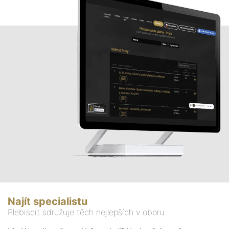
Najít specialistu
Plebiscit sdružuje těch nejlepších v oboru