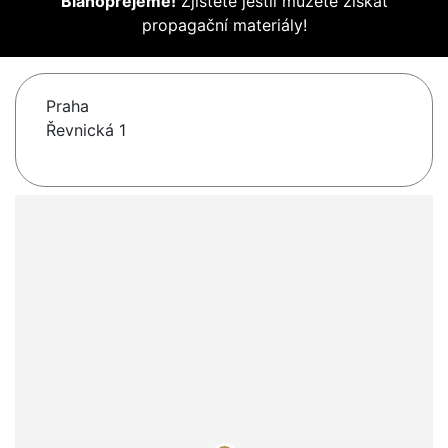
Blahopřejeme!
Zjistěte jestli můžete získat
propagační materiály!
Praha
Řevnická 1