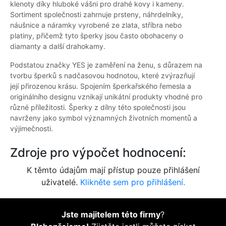
klenoty díky hluboké vášni pro drahé kovy i kameny.
Sortiment společnosti zahrnuje prsteny, náhrdelníky,
náušnice a náramky vyrobené ze zlata, stříbra nebo
platiny, přičemž tyto šperky jsou často obohaceny o
diamanty a další drahokamy.
Podstatou značky YES je zaměření na ženu, s důrazem na
tvorbu šperků s nadčasovou hodnotou, které zvýrazňují
její přirozenou krásu. Spojením šperkařského řemesla a
originálního designu vznikají unikátní produkty vhodné pro
různé příležitosti. Šperky z dílny této společnosti jsou
navrženy jako symbol významných životních momentů a
výjimečnosti.
Zdroje pro výpočet hodnocení:
K těmto údajům mají přístup pouze přihlášení
uživatelé.
Klikněte sem pro přihlášení.
Jste majitelem této firmy
?