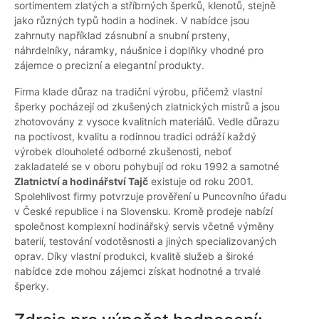
sortimentem zlatých a stříbrných šperků, klenotů, stejně
jako různých typů hodin a hodinek. V nabídce jsou
zahrnuty například zásnubní a snubní prsteny,
náhrdelníky, náramky, náušnice i doplňky vhodné pro
zájemce o precizní a elegantní produkty.
Firma klade důraz na tradiční výrobu, přičemž vlastní
šperky pocházejí od zkušených zlatnických mistrů a jsou
zhotovovány z vysoce kvalitních materiálů. Vedle důrazu
na poctivost, kvalitu a rodinnou tradici odráží každý
výrobek dlouholeté odborné zkušenosti, neboť
zakladatelé se v oboru pohybují od roku 1992 a samotné
Zlatnictví a hodinářství Tajč
existuje od roku 2001.
Spolehlivost firmy potvrzuje prověření u Puncovního úřadu
v České republice i na Slovensku. Kromě prodeje nabízí
společnost komplexní hodinářský servis včetně výměny
baterií, testování vodotěsnosti a jiných specializovaných
oprav. Díky vlastní produkci, kvalitě služeb a široké
nabídce zde mohou zájemci získat hodnotné a trvalé
šperky.