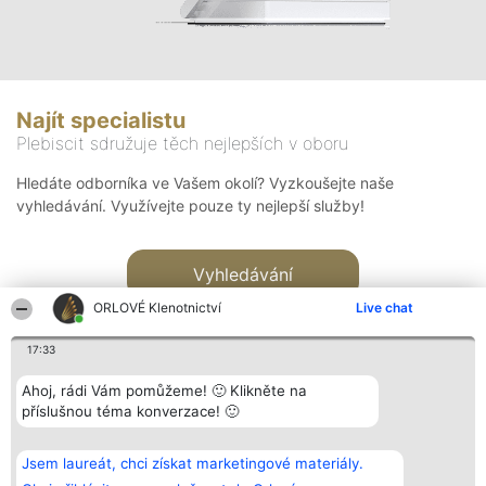
Najít specialistu
Plebiscit sdružuje těch nejlepších v oboru
Hledáte odborníka ve Vašem okolí? Vyzkoušejte naše
vyhledávání. Využívejte pouze ty nejlepší služby!
Vyhledávání
ORLOVÉ Klenotnictví
Live chat
17:33
Ahoj, rádi Vám pomůžeme! 🙂 Klikněte na
příslušnou téma konverzace! 🙂
Organizátor hlasování
Plebiscyt
Kontakt
Bright Side Solutions sp. z o.
Vítězové
Kontakt
Jsem laureát, chci získat marketingové materiály.
o. sp. k.
Seznam všech
ul. Ruska 22
laureátů