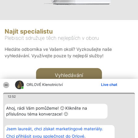
Najít specialistu
Plebiscit sdružuje těch nejlepších v oboru
Hledáte odborníka ve Vašem okolí? Vyzkoušejte naše
vyhledávání. Využívejte pouze ty nejlepší služby!
Vyhledávání
ORLOVÉ Klenotnictví
Live chat
12:52
Ahoj, rádi Vám pomůžeme! 🙂 Klikněte na
příslušnou téma konverzace! 🙂
Organizátor hlasování
Plebiscyt
Kontakt
Bright Side Solutions sp. z o.
Vítězové
Kontakt
Jsem laureát, chci získat marketingové materiály.
o. sp. k.
Seznam všech
ul. Ruska 22
laureátů
Chci přihlásit svou společnost do Orlové.