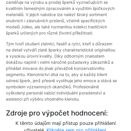
zaměřuje na výrobu a prodej šperků vyznačujících se
kvalitním řemeslným zpracováním a využitím špičkových
materiálů. V jejich nabídce lze nalézt široký sortiment
snubních i zásnubních prstenů, včetně specifických
modelů Jolleo, ale také rozmanitou kolekci tradičních
šperků určených pro různé životní příležitosti.
Tým tvoří zkušení zlatníci, faséři a rytci, kteří s důrazem
na detail vytváří zlaté šperky charakteristické originalitou
a vysokou úrovní kvality. Díky odborným znalostem
dokážou naplnit i velmi náročné požadavky zákazníků a
přinášet inovace do jinak převážně konzervativního
segmentu. Klenotnictví dbá na to, aby si každý klient
odnesl šperk, jenž přesně vystihuje jeho emoce a stává se
symbolem významných okamžiků. Profesionálně
vyškolený personál nabízí individuální poradenství a
asistenci při výběru vhodného klenotu.
Zdroje pro výpočet hodnocení:
K těmto údajům mají přístup pouze přihlášení
uživatelé.
Klikněte sem pro přihlášení.