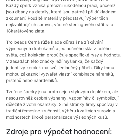
Každý šperk vzniká precizní rukodělnou prací, přičemž
jsou dbány na detaily, které jsou patrné i při důkladném
zkoumání. Použité materiály představují výběr těch
nejkvalitnějších surovin, včetně sterlingového stříbra a
18karátového zlata.
Trollbeads Černá růže klade důraz i na získávání
výjimečných drahokamů a jedinečného skla z celého
světa, což kolekcím propůjčuje specifické rysy a hodnotu.
V zásadách této značky leží myšlenka, že každý
jednotlivý korálek má svůj jedinečný příběh. Díky tomu
mohou zákazníci vytvářet vlastní kombinace náramků,
prstenů nebo náhrdelníků.
Tvořené šperky jsou proto nejen stylovým doplňkem, ale
nesou rovněž osobní významy, vzpomínky či symbolizují
důležité životní okamžiky. Silné stránky firmy spočívají v
tradiční řemeslné zručnosti, výběru kvalitních surovin a
možnostech široké personalizace výsledných kusů.
Zdroje pro výpočet hodnocení: