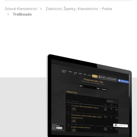
Orlové Klenotnictví
Zlatnictví, Šperky, Klenotnictví - Praha
Trollbeads