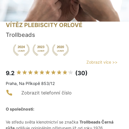
VÍTĚZ PLEBISCITY ORLOVÉ
Trollbeads
Zobrazit více >>
9.2
(30)
Praha, Na Příkopě 853/12
Zobrazit telefonní číslo
O společnosti:
Ve středu světa klenotnictví se značka
Trollbeads Černá
růže
odlišuje originálním přístupem již od roku 1976.