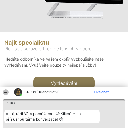
Najít specialistu
Plebiscit sdružuje těch nejlepších v oboru
Hledáte odborníka ve Vašem okolí? Vyzkoušejte naše
vyhledávání. Využívejte pouze ty nejlepší služby!
Vyhledávání
ORLOVÉ Klenotnictví
Live chat
16:03
Ahoj, rádi Vám pomůžeme! 🙂 Klikněte na
příslušnou téma konverzace! 🙂
Organizátor hlasování
Plebiscyt
Kontakt