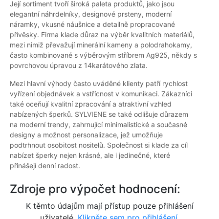
Její sortiment tvoří široká paleta produktů, jako jsou
elegantní náhrdelníky, designové prsteny, moderní
náramky, vkusné náušnice a detailně propracované
přívěsky. Firma klade důraz na výběr kvalitních materiálů,
mezi nimiž převažují minerální kameny a polodrahokamy,
často kombinované s výběrovým stříbrem Ag925, někdy s
povrchovou úpravou z 14karátového zlata.
Mezi hlavní výhody často uváděné klienty patří rychlost
vyřízení objednávek a vstřícnost v komunikaci. Zákazníci
také oceňují kvalitní zpracování a atraktivní vzhled
nabízených šperků. SYLVIENE se také odlišuje důrazem
na moderní trendy, zahrnující minimalistické a současné
designy a možnost personalizace, jež umožňuje
podtrhnout osobitost nositelů. Společnost si klade za cíl
nabízet šperky nejen krásné, ale i jedinečné, které
přinášejí denní radost.
Zdroje pro výpočet hodnocení:
K těmto údajům mají přístup pouze přihlášení
uživatelé.
Klikněte sem pro přihlášení.