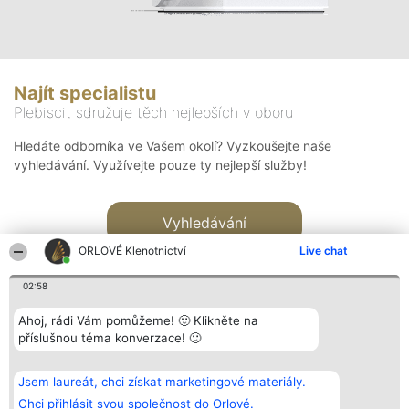
Najít specialistu
Plebiscit sdružuje těch nejlepších v oboru
Hledáte odborníka ve Vašem okolí? Vyzkoušejte naše
vyhledávání. Využívejte pouze ty nejlepší služby!
Vyhledávání
ORLOVÉ Klenotnictví
Live chat
02:58
Ahoj, rádi Vám pomůžeme! 🙂 Klikněte na
příslušnou téma konverzace! 🙂
Organizátor hlasování
Plebiscyt
Kontakt
Bright Side Solutions sp. z o.
Vítězové
Kontakt
Jsem laureát, chci získat marketingové materiály.
o. sp. k.
Seznam všech
ul. Ruska 22
laureátů
Chci přihlásit svou společnost do Orlové.