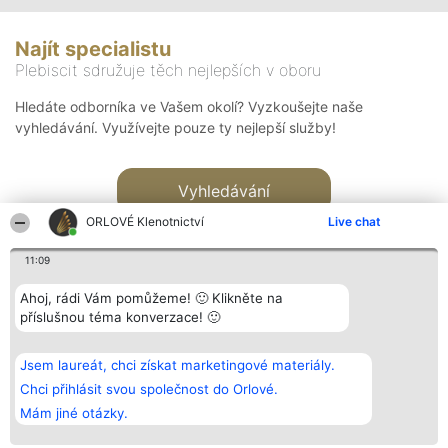
Najít specialistu
Plebiscit sdružuje těch nejlepších v oboru
Hledáte odborníka ve Vašem okolí? Vyzkoušejte naše
vyhledávání. Využívejte pouze ty nejlepší služby!
Vyhledávání
ORLOVÉ Klenotnictví
Live chat
11:09
Ahoj, rádi Vám pomůžeme! 🙂 Klikněte na
příslušnou téma konverzace! 🙂
Organizátor hlasování
Plebiscyt
Kontakt
Bright Side Solutions sp. z o.
Vítězové
Kontakt
Jsem laureát, chci získat marketingové materiály.
o. sp. k.
Seznam všech
ul. Ruska 22
laureátů
Chci přihlásit svou společnost do Orlové.
Wrocław 50-079
Zásady
Mám jiné otázky.
KRS 0000749100 | Regon
Pravidla
381313360 | NIP 8943132676
Zásady
ochrany