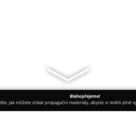
Blahopřejeme!
těte, jak můžete získat propagační materiály, abyste si mohli plně 
tví - Jindřichův Hradec
Zlatnictví MK