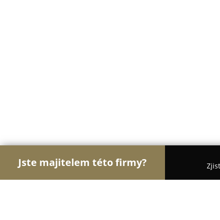
Jste majitelem této firmy?
Zjis
Orlové Klenotnictví
Zlatnictví, Šperky, Klenotnic