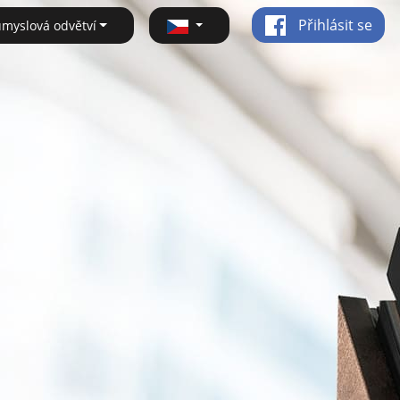
Přihlásit se
ůmyslová odvětví