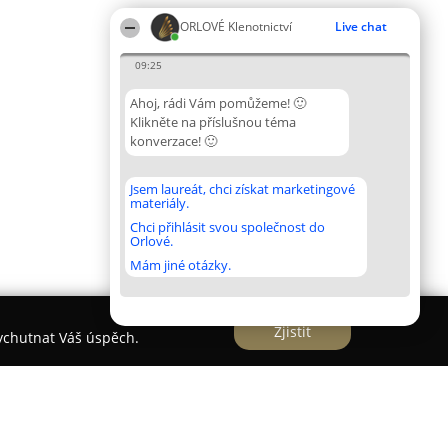
ORLOVÉ Klenotnictví
Live chat
09:25
Ahoj, rádi Vám pomůžeme! 🙂
Klikněte na příslušnou téma
konverzace! 🙂
Jsem laureát, chci získat marketingové
materiály.
Chci přihlásit svou společnost do
Orlové.
Mám jiné otázky.
Zjistit
vychutnat Váš úspěch.