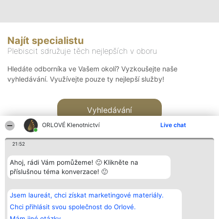
Najít specialistu
Plebiscit sdružuje těch nejlepších v oboru
Hledáte odborníka ve Vašem okolí? Vyzkoušejte naše
vyhledávání. Využívejte pouze ty nejlepší služby!
Vyhledávání
ORLOVÉ Klenotnictví
Live chat
21:52
Ahoj, rádi Vám pomůžeme! 🙂 Klikněte na
příslušnou téma konverzace! 🙂
Organizátor hlasování
Plebiscyt
Kontakt
Bright Side Solutions sp. z o.
Vítězové
Kontakt
Jsem laureát, chci získat marketingové materiály.
o. sp. k.
Seznam všech
ul. Ruska 22
laureátů
Chci přihlásit svou společnost do Orlové.
Wrocław 50-079
Zásady
Mám jiné otázky.
KRS 0000749100 | Regon
Pravidla