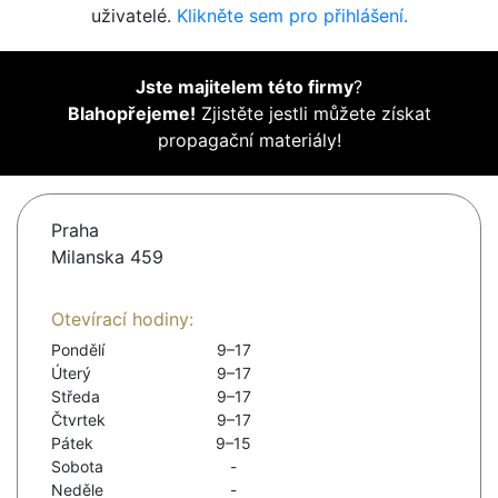
uživatelé.
Klikněte sem pro přihlášení.
Jste majitelem této firmy
?
Blahopřejeme!
Zjistěte jestli můžete získat
propagační materiály!
Praha
Milanska 459
Otevírací hodiny:
Pondělí
9–17
Úterý
9–17
Středa
9–17
Čtvrtek
9–17
Pátek
9–15
Sobota
-
Neděle
-