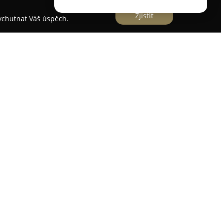
Zjistit
vychutnat Váš úspěch.
řující se na ruční výrobu šperků, které spojují
pro detail. Hlavní důraz je kladen na vysokou
hnik, přičemž vznikají jedinečné klenoty ze stříbra
u užívání i předání dalším generacím. Výroba
k ní individuálně, což zaručuje originalitu
zt jinde.
stí celého procesu tvorby, a to od úvodního
íky tomu mohou realizovat své představy a
 nebo návrh. Kromě zakázkové práce nabízí
 zkušeným zlatníkem, na nichž si účastníci