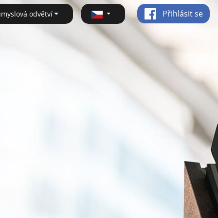
Přihlásit se
ůmyslová odvětví