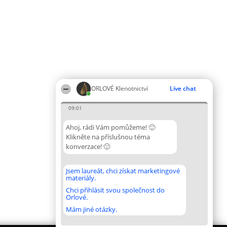
ORLOVÉ Klenotnictví
Live chat
09:01
Ahoj, rádi Vám pomůžeme! 🙂
Klikněte na příslušnou téma
konverzace! 🙂
Jsem laureát, chci získat marketingové
materiály.
Chci přihlásit svou společnost do
Orlové.
Mám jiné otázky.