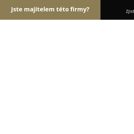
Jste majitelem této firmy?
Zjis
Orlové Klenotnictví
Zlatnictví, Šperky, Klenotnic
Terraya - tajemství jedinečných špe
10
(56)
Mníšek pod Brdy, Hlavní 17
Zobrazit telefonní číslo