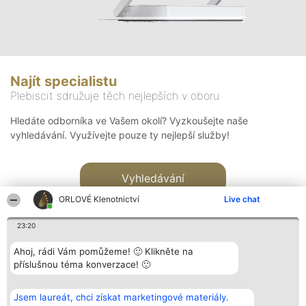
Najít specialistu
Plebiscit sdružuje těch nejlepších v oboru
Hledáte odborníka ve Vašem okolí? Vyzkoušejte naše
vyhledávání. Využívejte pouze ty nejlepší služby!
Vyhledávání
ORLOVÉ Klenotnictví
Live chat
23:20
Ahoj, rádi Vám pomůžeme! 🙂 Klikněte na
příslušnou téma konverzace! 🙂
Organizátor hlasování
Plebiscyt
Kontakt
Bright Side Solutions sp. z o.
Vítězové
Kontakt
Jsem laureát, chci získat marketingové materiály.
o. sp. k.
Seznam všech