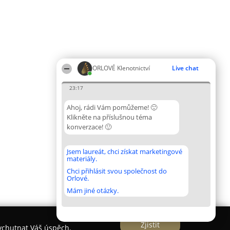
ORLOVÉ Klenotnictví
Live chat
23:17
Ahoj, rádi Vám pomůžeme! 🙂
Klikněte na příslušnou téma
konverzace! 🙂
Jsem laureát, chci získat marketingové
materiály.
Chci přihlásit svou společnost do
Orlové.
Mám jiné otázky.
Zjistit
vychutnat Váš úspěch.