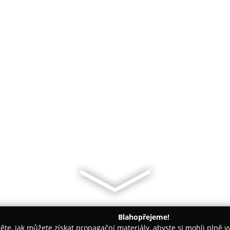
Blahopřejeme!
těte, jak můžete získat propagační materiály, abyste si mohli plně 