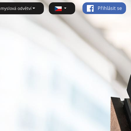
Přihlásit se
ůmyslová odvětví