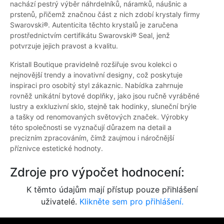
nachází pestrý výběr náhrdelníků, náramků, náušnic a
prstenů, přičemž značnou část z nich zdobí krystaly firmy
Swarovski®. Autenticita těchto krystalů je zaručena
prostřednictvím certifikátu Swarovski® Seal, jenž
potvrzuje jejich pravost a kvalitu.
Kristall Boutique pravidelně rozšiřuje svou kolekci o
nejnovější trendy a inovativní designy, což poskytuje
inspiraci pro osobitý styl zákaznic. Nabídka zahrnuje
rovněž unikátní bytové doplňky, jako jsou ručně vyráběné
lustry a exkluzivní sklo, stejně tak hodinky, sluneční brýle
a tašky od renomovaných světových značek. Výrobky
této společnosti se vyznačují důrazem na detail a
precizním zpracováním, čímž zaujmou i náročnější
příznivce estetické hodnoty.
Zdroje pro výpočet hodnocení:
K těmto údajům mají přístup pouze přihlášení
uživatelé.
Klikněte sem pro přihlášení.