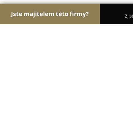
Jste majitelem této firmy?
Zjis
Orlové Klenotnictví
Zlatnictví, Šperky, Klenotnict
YES
10
(44)
Karlovy Vary, Chebská 370
Zobrazit telefonní číslo