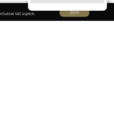
Zjistit
vychutnat Váš úspěch.
e než 35 let, během nichž se specializuje na
hž cílem je vyvolání emocí a touhy. Sortiment
amy, stříbrné náhrdelníky s přívěsky či
 rozmanitou kolekci originálních modelů, které
cemi.
je prsteny, náušnice, řetízky, náramky i přívěsky
ostech, často zdobené vzácnými kameny. Firma
í vzhled, pečlivé zpracování detailů a vysoký
kařských produktů nabízí také investiční zlato,