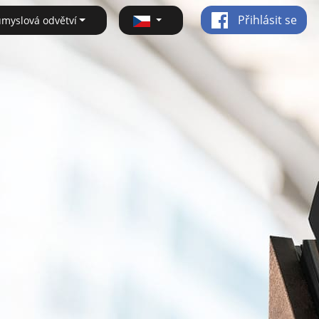
Přihlásit se
ůmyslová odvětví