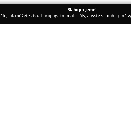
Blahopřejeme!
těte, jak můžete získat propagační materiály, abyste si mohli plně 
ví - Karlovy Vary
YES
O společnosti:
YES klenoty
působí na trhu víc
výrobu unikátních šperků, jejic
zahrnuje zlaté prsteny s drahok
diamantové prsteny, doplněné o
oslovují klientky napříč genera
Nabídka společnosti YES zahrnu
ve vícero provedeních a velik
klade důraz na čistý a elegantn
designový standard. Kromě šper