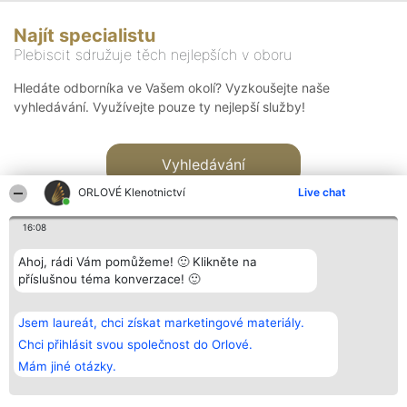
Najít specialistu
Plebiscit sdružuje těch nejlepších v oboru
Hledáte odborníka ve Vašem okolí? Vyzkoušejte naše
vyhledávání. Využívejte pouze ty nejlepší služby!
Vyhledávání
ORLOVÉ Klenotnictví
Live chat
16:08
Ahoj, rádi Vám pomůžeme! 🙂 Klikněte na
příslušnou téma konverzace! 🙂
Organizátor hlasování
Plebiscyt
Kontakt
Bright Side Solutions sp. z o.
Vítězové
Kontakt
Jsem laureát, chci získat marketingové materiály.
o. sp. k.
Seznam všech
ul. Ruska 22
laureátů
Chci přihlásit svou společnost do Orlové.
Wrocław 50-079
Zásady
Mám jiné otázky.
KRS 0000749100 | Regon
Pravidla
381313360 | NIP 8943132676
Zásady
ochrany
osobních údajů