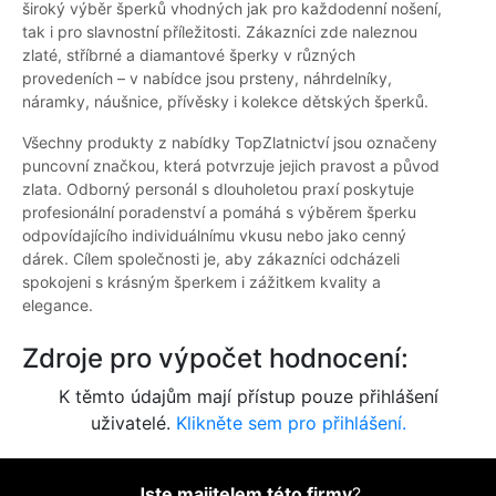
široký výběr šperků vhodných jak pro každodenní nošení,
tak i pro slavnostní příležitosti. Zákazníci zde naleznou
zlaté, stříbrné a diamantové šperky v různých
provedeních – v nabídce jsou prsteny, náhrdelníky,
náramky, náušnice, přívěsky i kolekce dětských šperků.
Všechny produkty z nabídky TopZlatnictví jsou označeny
puncovní značkou, která potvrzuje jejich pravost a původ
zlata. Odborný personál s dlouholetou praxí poskytuje
profesionální poradenství a pomáhá s výběrem šperku
odpovídajícího individuálnímu vkusu nebo jako cenný
dárek. Cílem společnosti je, aby zákazníci odcházeli
spokojeni s krásným šperkem i zážitkem kvality a
elegance.
Zdroje pro výpočet hodnocení:
K těmto údajům mají přístup pouze přihlášení
uživatelé.
Klikněte sem pro přihlášení.
Jste majitelem této firmy
?