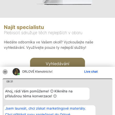
Najít specialistu
Plebiscit sdružuje těch nejlepších v oboru
Hledáte odborníka ve Vašem okolí? Vyzkoušejte naše
vyhledávání. Využívejte pouze ty nejlepší služby!
Vyhledávání
ORLOVÉ Klenotnictví
Live chat
08:31
Ahoj, rádi Vám pomůžeme! 🙂 Klikněte na
příslušnou téma konverzace! 🙂
Organizátor hlasování
Plebiscyt
Kontakt
Bright Side Solutions sp. z o.
Vítězové
Kontakt
Jsem laureát, chci získat marketingové materiály.
o. sp. k.
Seznam všech
ul. Ruska 22
laureátů
Chci přihlásit svou společnost do Orlové.