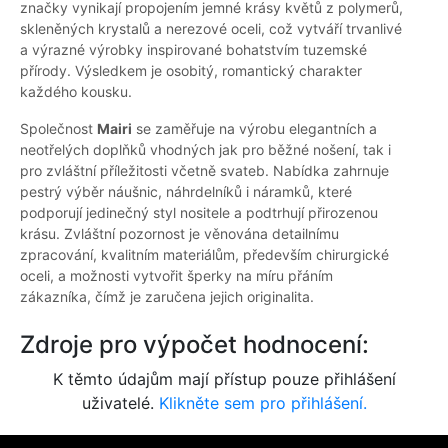
značky vynikají propojením jemné krásy květů z polymerů,
skleněných krystalů a nerezové oceli, což vytváří trvanlivé
a výrazné výrobky inspirované bohatstvím tuzemské
přírody. Výsledkem je osobitý, romantický charakter
každého kousku.
Společnost
Mairi
se zaměřuje na výrobu elegantních a
neotřelých doplňků vhodných jak pro běžné nošení, tak i
pro zvláštní příležitosti včetně svateb. Nabídka zahrnuje
pestrý výběr náušnic, náhrdelníků i náramků, které
podporují jedinečný styl nositele a podtrhují přirozenou
krásu. Zvláštní pozornost je věnována detailnímu
zpracování, kvalitním materiálům, především chirurgické
oceli, a možnosti vytvořit šperky na míru přáním
zákazníka, čímž je zaručena jejich originalita.
Zdroje pro výpočet hodnocení:
K těmto údajům mají přístup pouze přihlášení
uživatelé.
Klikněte sem pro přihlášení.