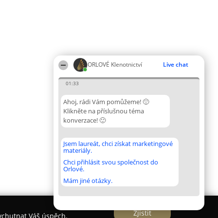
ORLOVÉ Klenotnictví
Live chat
01:33
Ahoj, rádi Vám pomůžeme! 🙂
Klikněte na příslušnou téma
konverzace! 🙂
Jsem laureát, chci získat marketingové
materiály.
Chci přihlásit svou společnost do
Orlové.
Mám jiné otázky.
Zjistit
vychutnat Váš úspěch.