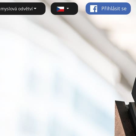
Přihlásit se
ůmyslová odvětví