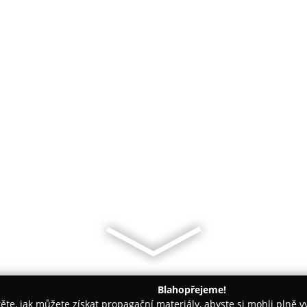
Blahopřejeme!
těte, jak můžete získat propagační materiály, abyste si mohli plně 