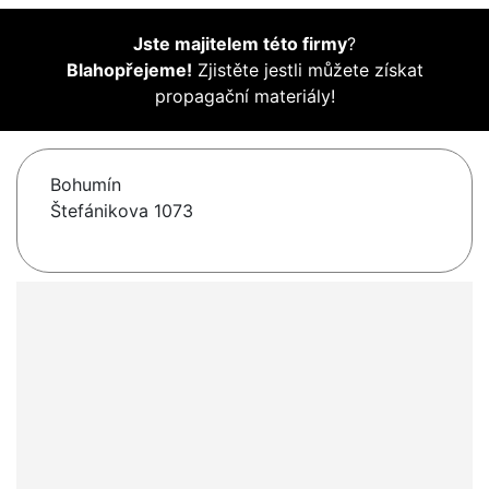
Jste majitelem této firmy
?
Blahopřejeme!
Zjistěte jestli můžete získat
propagační materiály!
Bohumín
Štefánikova 1073