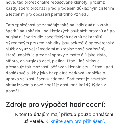
nové, tak profesionálně repasované klenoty, přičemž
každý šperk prochází před prodejem důkladným čištěním
a leštěním pro dosažení perfektního vzhledu.
Tato společnost se zaměřuje také na individuální výrobu
šperků na zakázku, od klasických snubních prstenů až po
originální šperky dle specifických návrhů zákazníků.
Významným prvkem nabídky jsou pokročilé opravárenské
služby využívající moderní mikroplazmové svařování,
které umožňuje precizní opravy z materiálů jako zlato,
stříbro, chirurgická ocel, platina, titan i jiné slitiny a
přesahuje tak možnosti běžných klenotnictví. K tomu patří
doplňkové služby jako bezplatná dárková krabička a
úprava velikosti šperku zdarma. Sortiment je neustále
aktualizován a nové zboží je dostupné každý týden v
pondělí.
Zdroje pro výpočet hodnocení:
K těmto údajům mají přístup pouze přihlášení
uživatelé.
Klikněte sem pro přihlášení.