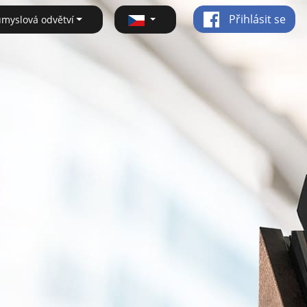
Přihlásit se
ůmyslová odvětví