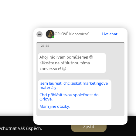
ORLOVÉ Klenotnictví
Live chat
23:55
Ahoj, rádi Vám pomůžeme! 🙂
Klikněte na příslušnou téma
konverzace! 🙂
Jsem laureát, chci získat marketingové
materiály.
Chci přihlásit svou společnost do
Orlové.
Mám jiné otázky.
Zjistit
vychutnat Váš úspěch.