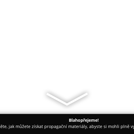
Blahopřejeme!
těte, jak můžete získat propagační materiály, abyste si mohli plně 