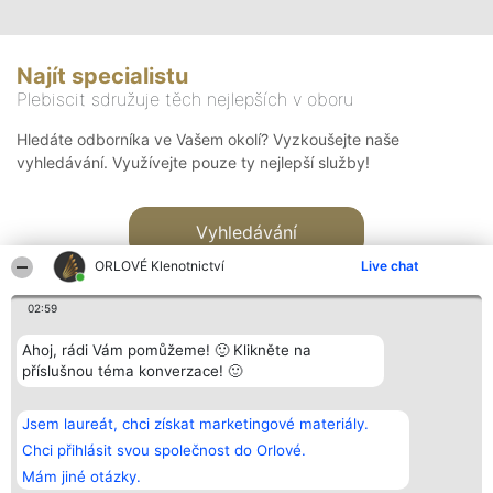
Najít specialistu
Plebiscit sdružuje těch nejlepších v oboru
Hledáte odborníka ve Vašem okolí? Vyzkoušejte naše
vyhledávání. Využívejte pouze ty nejlepší služby!
Vyhledávání
ORLOVÉ Klenotnictví
Live chat
02:59
Ahoj, rádi Vám pomůžeme! 🙂 Klikněte na
příslušnou téma konverzace! 🙂
Organizátor hlasování
Plebiscyt
Kontakt
Bright Side Solutions sp. z o.
Vítězové
Kontakt
Jsem laureát, chci získat marketingové materiály.
o. sp. k.
Seznam všech
ul. Ruska 22
laureátů
Chci přihlásit svou společnost do Orlové.
Wrocław 50-079
Zásady
Mám jiné otázky.
KRS 0000749100 | Regon
Pravidla
381313360 | NIP 8943132676
Zásady