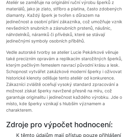
Ateliér se zaměřuje na originální ruční výrobu šperků z
materiálů, jako je zlato, stříbro a platina, často zdobených
diamanty. Každý šperk je tvořen s důrazem na
jedinečnost a osobní přání zákazníka, což umožňuje vznik
nevšedních snubních a zásnubních prstenů, náušnic,
náhrdelníků, náramků či přívěsků, které se stávají
jedinečnými symboly osobních příběhů.
Vedle autorské tvorby se atelier Lucie Pekárkové věnuje
také precizním opravám a replikacím starožitných šperků,
kterým pečlivým řemeslem navrací původní krásu a lesk.
Schopnost vytvářet zakázkové moderní šperky i oživovat
historické klenoty odlišuje tento ateliér od konkurence.
Zákazníci zvláště oceňují vysoký standard zpracování a
možnost získat šperky navržené přesně na míru, což
garantuje originalitu i jedinečnost každého výrobku. Jde o
místo, kde šperky vznikají s hlubším významem a
charakterem.
Zdroje pro výpočet hodnocení:
K těmto údajům mají přístup pouze přihlášení