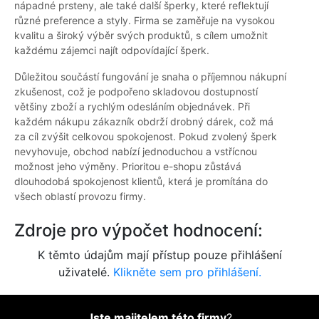
nápadné prsteny, ale také další šperky, které reflektují
různé preference a styly. Firma se zaměřuje na vysokou
kvalitu a široký výběr svých produktů, s cílem umožnit
každému zájemci najít odpovídající šperk.
Důležitou součástí fungování je snaha o příjemnou nákupní
zkušenost, což je podpořeno skladovou dostupností
většiny zboží a rychlým odesláním objednávek. Při
každém nákupu zákazník obdrží drobný dárek, což má
za cíl zvýšit celkovou spokojenost. Pokud zvolený šperk
nevyhovuje, obchod nabízí jednoduchou a vstřícnou
možnost jeho výměny. Prioritou e-shopu zůstává
dlouhodobá spokojenost klientů, která je promítána do
všech oblastí provozu firmy.
Zdroje pro výpočet hodnocení:
K těmto údajům mají přístup pouze přihlášení
uživatelé.
Klikněte sem pro přihlášení.
Jste majitelem této firmy
?