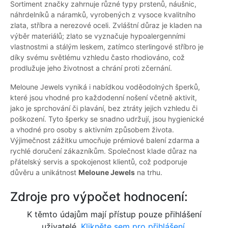
Sortiment značky zahrnuje různé typy prstenů, náušnic,
náhrdelníků a náramků, vyrobených z vysoce kvalitního
zlata, stříbra a nerezové oceli. Zvláštní důraz je kladen na
výběr materiálů; zlato se vyznačuje hypoalergenními
vlastnostmi a stálým leskem, zatímco sterlingové stříbro je
díky svému světlému vzhledu často rhodiováno, což
prodlužuje jeho životnost a chrání proti zčernání.
Meloune Jewels vyniká i nabídkou voděodolných šperků,
které jsou vhodné pro každodenní nošení včetně aktivit,
jako je sprchování či plavání, bez ztráty jejich vzhledu či
poškození. Tyto šperky se snadno udržují, jsou hygienické
a vhodné pro osoby s aktivním způsobem života.
Výjimečnost zážitku umocňuje prémiové balení zdarma a
rychlé doručení zákazníkům. Společnost klade důraz na
přátelský servis a spokojenost klientů, což podporuje
důvěru a unikátnost
Meloune Jewels
na trhu.
Zdroje pro výpočet hodnocení:
K těmto údajům mají přístup pouze přihlášení
uživatelé.
Klikněte sem pro přihlášení.