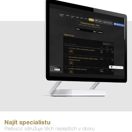
Najít specialistu
Plebiscit sdružuje těch nejlepších v oboru