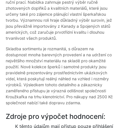
ruční prací. Nabídka zahrnuje pestrý výběr ručně
zhotovených doplňků a kvalitních materiálů, které jsou
určeny také pro zájemce plánující vlastní šperkařskou
tvorbu. Významnou roli hraje důkladný výběr surovin, jež
jsou převážně importovány z Kanady a Spojených států
amerických, což zaručuje prvotřídní kvalitu i dlouhou
trvanlivost všech produktů.
Skladba sortimentu je rozmanitá, s důrazem na
dostupnost mnoha barevných provedení a na udržení co
největšího množství materiálu na skladě pro okamžité
použití. Nové kolekce šperků i samotné produkty jsou
pravidelně prezentovány prostřednictvím ukázkových
videí, která poskytují reálný náhled na vzhled i rozměry
výrobků. Výsledkem tohoto detailního a zákaznicky
zaměřeného přístupu je výrazná odlišnost společnosti
Kroužkařka na trhu klenotnictví. Pro nákupy nad 2500 Kč
společnost nabízí také dopravu zdarma.
Zdroje pro výpočet hodnocení:
K těmto údajům mají přístup pouze přihlášení