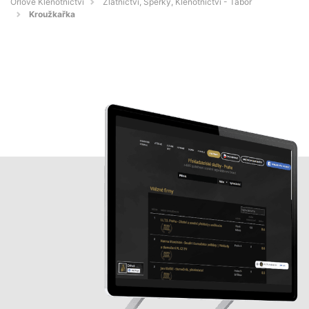
Orlové Klenotnictví
Zlatnictví, Šperky, Klenotnictví - Tábor
Kroužkařka