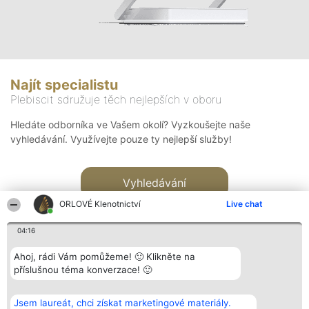
Najít specialistu
Plebiscit sdružuje těch nejlepších v oboru
Hledáte odborníka ve Vašem okolí? Vyzkoušejte naše
vyhledávání. Využívejte pouze ty nejlepší služby!
Vyhledávání
ORLOVÉ Klenotnictví
Live chat
04:16
Ahoj, rádi Vám pomůžeme! 🙂 Klikněte na
příslušnou téma konverzace! 🙂
Organizátor hlasování
Plebiscyt
Kontakt
Bright Side Solutions sp. z o.
Vítězové
Kontakt
Jsem laureát, chci získat marketingové materiály.
o. sp. k.
Seznam všech